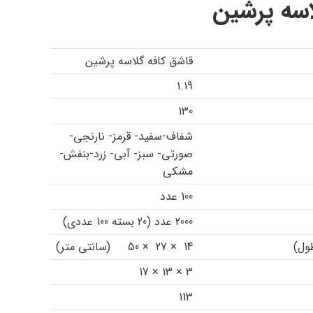
اسه پرشین
قاشق کافه گلاسه پرشین
1.19
130
شفاف-سفید- قرمز- نارنجی-
صورتی- سبز- آبی- زرد-بنفش-
مشکی
100 عدد
2000 عدد (20 بسته 100 عددی)
ول)
14 × 27 × 50 (سانتی متر)
3 × 13 × 17
113